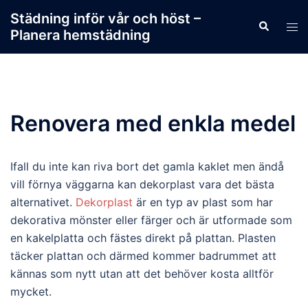
Skip
Städning inför vår och höst –
Search
to
Tog
Planera hemstädning
content
men
Renovera med enkla medel
Ifall du inte kan riva bort det gamla kaklet men ändå
vill förnya väggarna kan dekorplast vara det bästa
alternativet.
Dekorplast
är en typ av plast som har
dekorativa mönster eller färger och är utformade som
en kakelplatta och fästes direkt på plattan. Plasten
täcker plattan och därmed kommer badrummet att
kännas som nytt utan att det behöver kosta alltför
mycket.