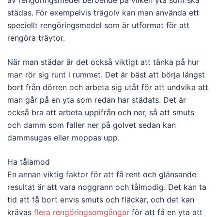
av rengöringsmedel beroende på vilken yta som ska
städas. För exempelvis trägolv kan man använda ett
speciellt rengöringsmedel som är utformat för att
rengöra träytor.
När man städar är det också viktigt att tänka på hur
man rör sig runt i rummet. Det är bäst att börja längst
bort från dörren och arbeta sig utåt för att undvika att
man går på en yta som redan har städats. Det är
också bra att arbeta uppifrån och ner, så att smuts
och damm som faller ner på golvet sedan kan
dammsugas eller moppas upp.
Ha tålamod
En annan viktig faktor för att få rent och glänsande
resultat är att vara noggrann och tålmodig. Det kan ta
tid att få bort envis smuts och fläckar, och det kan
krävas
flera rengöringsomgångar
för att få en yta att